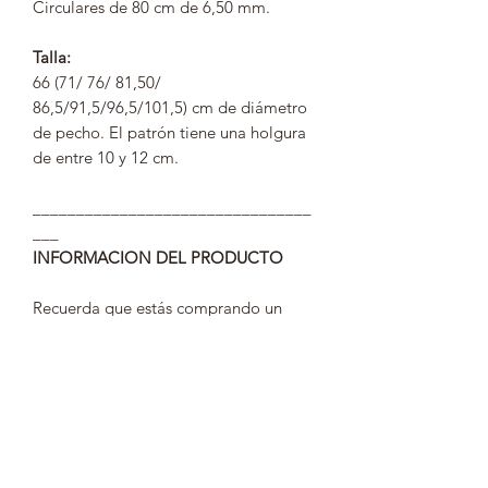
Circulares de 80 cm de 6,50 mm.
Talla:
66 (71/ 76/ 81,50/
86,5/91,5/96,5/101,5) cm de diámetro
de pecho. El patrón tiene una holgura
de entre 10 y 12 cm.
________________________________
___
INFORMACION DEL PRODUCTO
Recuerda que estás comprando un
producto digital, por lo que recibiras
un enlace para descargarte un PDF, y
que has de guardarlo en tu ordenador
o tablet.
TERMINOS Y CONDICIONES