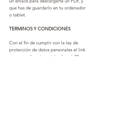
un enlace para descargarte un PDF, y
que has de guardarlo en tu ordenador
o tablet.
TERMINOS Y CONDICIONES
Con el fin de cumplir con la ley de
protección de datos personales el link
para acceder a tu patrón durará 30
días, después ya no podrás acceder a
él y tus datos de compra desparecerán
de la web.
POR FAVOR TEN ESTO EN CUENTA
YA QUE PASADOS 30 DÍAS NO
PODREMOS COMPROBAR TU
COMPRA NI DARTE ACCESO A LOS
LINKS DE DESCARGA.
GUARDA TUS ARCHIVOS EN
ORDENADOR Y TABLET PARA NO