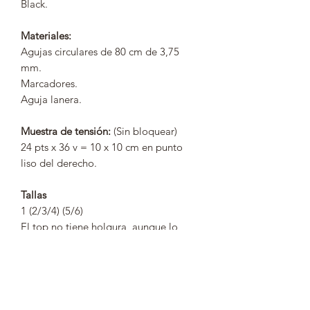
Black.
Materiales:
Agujas circulares de 80 cm de 3,75
mm.
Marcadores.
Aguja lanera.
Muestra de tensión:
(Sin bloquear)
24 pts x 36 v = 10 x 10 cm en punto
liso del derecho.
Tallas
1 (2/3/4) (5/6)
El top no tiene holgura, aunque lo
podrías tejer con una holgura positiva
de un par de centímetros.
Nivel:
(principiante)