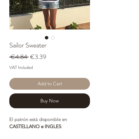
Sailor Sweater
Regular
Sale
 €4.84 
€3.39
Price
Price
VAT Included
Add to Cart
Buy Now
El patrón está disponible en
CASTELLANO e INGLES
.