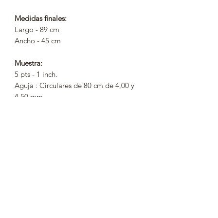
Medidas finales:
Largo - 89 cm
Ancho - 45 cm
Muestra:
5 pts - 1 inch.
Aguja : Circulares de 80 cm de 4,00 y
4,50 mm.
Material:
8 ovillos de Tynn Alpakka de Sandnes
Gard en color 4042 /partida 0760650
6 ovillos de Super kid mohair silk de
Rico
en color 013 / partida 4072
Nivel de dificultad:
Intermedio