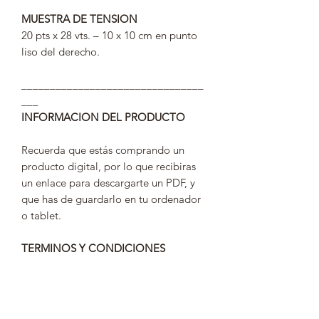
MUESTRA DE TENSION
20 pts x 28 vts. – 10 x 10 cm en punto
liso del derecho.
________________________________
___
INFORMACION DEL PRODUCTO
Recuerda que estás comprando un
producto digital, por lo que recibiras
un enlace para descargarte un PDF, y
que has de guardarlo en tu ordenador
o tablet.
TERMINOS Y CONDICIONES
Con el fin de cumplir con la ley de
protección de datos personales el link
para acceder a tu patrón durará 30