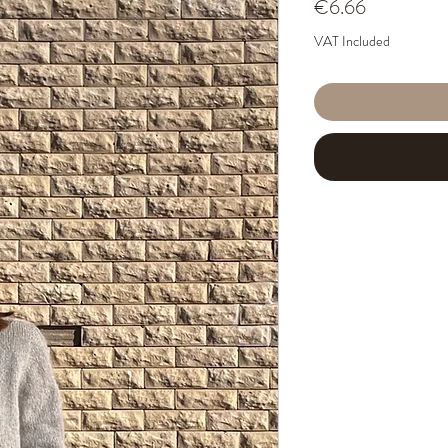
Price
€6.66
VAT Included