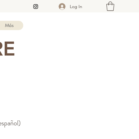
Log In
Más
RE
español)