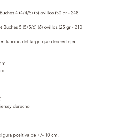
ches 4 (4/4/5) (5) ovillos (50 gr - 248
 Buches 5 (5/5/6) (6) ovillos (25 gr - 210
en función del largo que desees tejer.
 mm
mm
)
 jersey derecho
lgura positiva de +/- 10 cm.